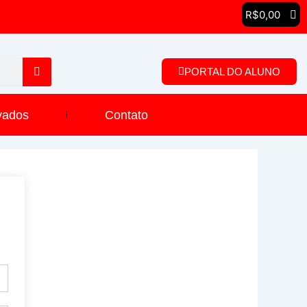
R$
0,00
PORTAL DO ALUNO
vados
Contato