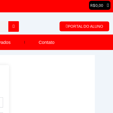
R$
0,00
PORTAL DO ALUNO
vados
Contato