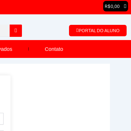
R$
0,00
PORTAL DO ALUNO
vados
Contato