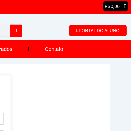
R$
0,00
PORTAL DO ALUNO
vados
Contato