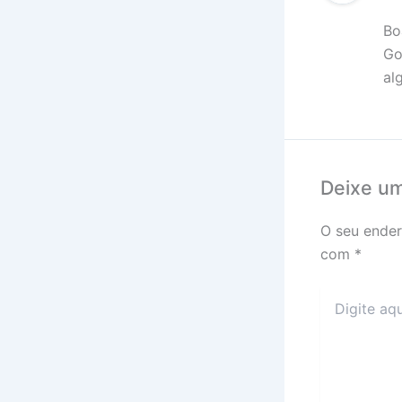
Bo
Go
al
Deixe u
O seu ender
com
*
Digite
aqui...