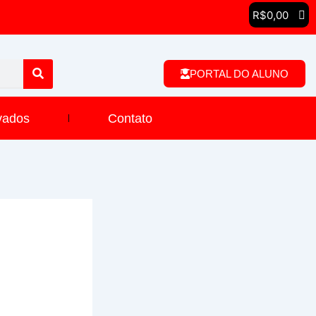
R$
0,00
PORTAL DO ALUNO
vados
Contato