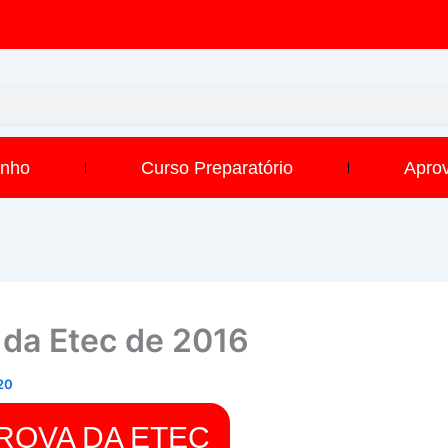
inho
Curso Preparatório
Apro
 da Etec de 2016
20
ROVA DA ETEC